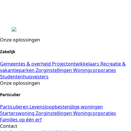
Onze oplossingen
Zakelijk
Gemeentes & overheid
Projectontwikkelaars
Recreatie &
vakantieparken
Zorginstellingen
Woningcorporaties
Studentenhuisvesters
Onze oplossingen
Particulier
Particulieren
Levensloopbestendige woningen
Starterswoning
Zorginstellingen
Woningcorporaties
Families op één erf
Contact