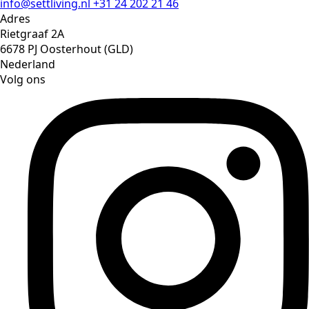
info@settliving.nl
+31 24 202 21 46
Adres
Rietgraaf 2A
6678 PJ Oosterhout (GLD)
Nederland
Volg ons