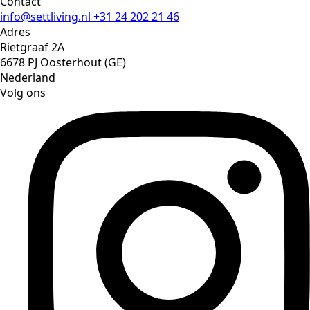
Contact
info@settliving.nl
+31 24 202 21 46
Adres
Rietgraaf 2A
6678 PJ Oosterhout (GE)
Nederland
Volg ons