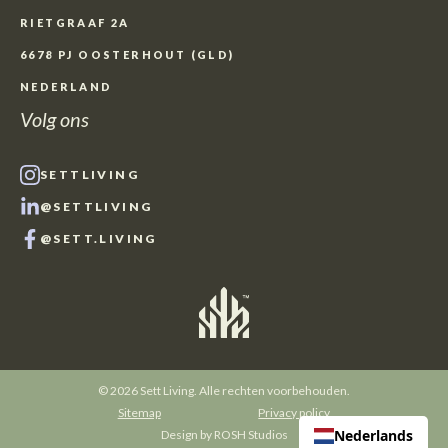
RIETGRAAF 2A
6678 PJ OOSTERHOUT (GLD)
NEDERLAND
Volg ons
SETTLIVING
@SETTLIVING
@SETT.LIVING
© 2026 Sett Living. Alle rechten voorbehouden.
Sitemap
Privacy policy
Nederlands
Design by
ROSH Studios