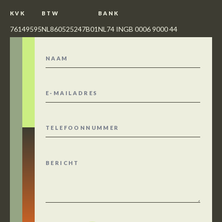
KVK
BTW
BANK
76149595
NL860525247B01
NL74 INGB 0006 9000 44