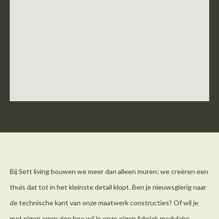
Bij Sett living bouwen we meer dan alleen muren; we creëren een
thuis dat tot in het kleinste detail klopt. Ben je nieuwsgierig naar
de technische kant van onze maatwerk constructies? Of wil je
met eigen ogen zien hoe wij in onze eigen fabriek modulaire