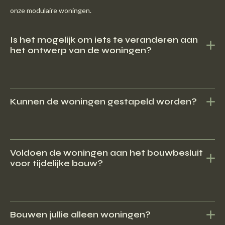
onze modulaire woningen.
Is het mogelijk om iets te veranderen aan
het ontwerp van de woningen?
Ja, hier kunnen wel ontwikkelkosten bijkomen.
Kunnen de woningen gestapeld worden?
Ja, het is mogelijk om de woningen op elkaar te stapelen om een
flat te vormen.
Voldoen de woningen aan het bouwbesluit
voor tijdelijke bouw?
Ja, onze woningen kunnen voor zowel tijdelijke als permanente
oplossingen ingezet worden.
Bouwen jullie alleen woningen?