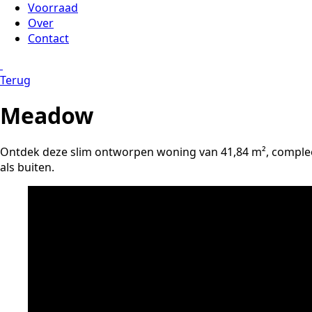
Voorraad
Over
Contact
Terug
Meadow
Ontdek deze slim ontworpen woning van 41,84 m², complee
als buiten.