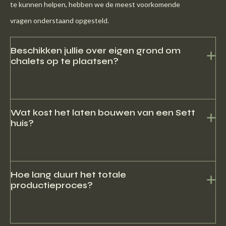
te kunnen helpen, hebben we de meest voorkomende
vragen onderstaand opgesteld.
Beschikken jullie over eigen grond om
chalets op te plaatsen?
Nee, we hebben wel contacten met diverse recreatieparken die
kavels met onze chalets aanbieden.
Wat kost het laten bouwen van een Sett
huis?
Vanwege de sterk wisselende prijzen van bouwmaterialen geven
we geen prijzen weer op onze website. Neem contact met ons
Hoe lang duurt het totale
productieproces?
op voor de actuele prijs.
Het plaatsen en stellen duurt een dag. Het grondwerk,