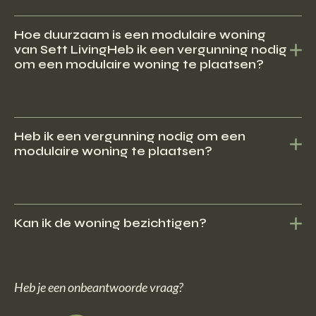
De woningen hebben een korte bouwtijd en kunnen binnen
enkele weken op locatie staan. De woningen zijn geschikt voor
Hoe duurzaam is een modulaire woning
van Sett LivingHeb ik een vergunning nodig
zowel tijdelijke als permanente bewoning. Daarnaast zijn ze
om een modulaire woning te plaatsen?
betaalbaar.
De houtskeletbouwwoningen zijn vervaardigd van hoogwaardige
materialen, volledig gasloos en zijn goed geïsoleerd. Hierdoor zijn
Heb ik een vergunning nodig om een
modulaire woning te plaatsen?
de maandlasten lager.
Meestal is er wel een omgevingsvergunning nodig, tenzij het een
mantelzorgwoning betreft.
Kan ik de woning bezichtigen?
Zeker! Er staat een showwoning bij de HORNBACH in Duiven.
Heb je een onbeantwoorde vraag?