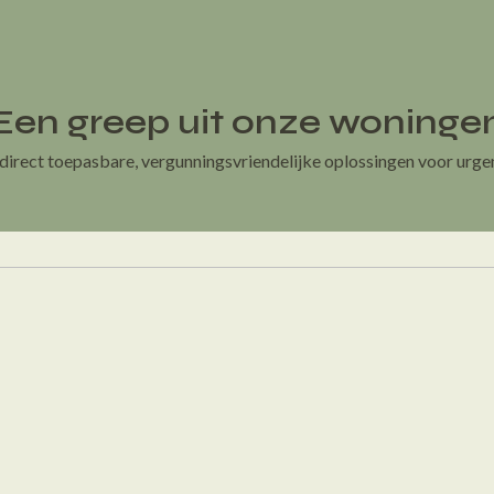
Een greep uit onze woninge
direct toepasbare, vergunningsvriendelijke oplossingen voor urg