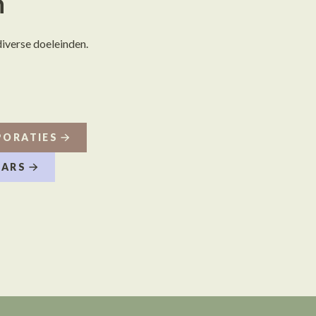
n
iverse doeleinden.
ORATIES
AARS